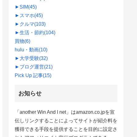
►
SIM
(45)
►
スマホ
(45)
►
クルマ
(103)
►
生活・節約
(104)
買物
(6)
hulu・動画
(10)
►
大学受験
(32)
►
ブログ運営
(21)
Pick Up 記事
(15)
お知らせ
「another Win And I net」はamazon.co.jpを宣
伝しリンクすることによってサイトが紹介料を
獲得できる手段を提供することを目的に設定さ