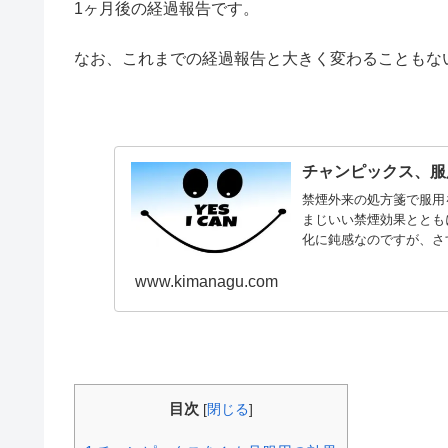
1ヶ月後の経過報告です。
なお、これまでの経過報告と大きく変わることもな
チャンピックス、服
禁煙外来の処方箋で服用
まじいい禁煙効果ととも
化に鈍感なのですが、さ
www.kimanagu.com
目次
[
閉じる
]