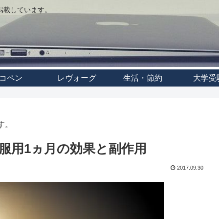
事を掲載しています。
コペン
レヴォーグ
生活・節約
大学受
す。
服用1ヵ月の効果と副作用
2017.09.30