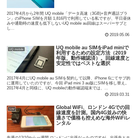
2017年4月から2年間 UQ mobile「データ高速（3GB)+音声通話プラ
ン」のiPhone SIMを月額 1,816円で利用している私ですが、平日昼休
みや通勤時の速度も低下しないUQ mobile au回線はスーパーサブと
し...
2019.05.06
UQ mobile au SIMをiPad miniで
UQ mobile
利用するための設定方法（2019
年版、動作確認済）。回線速度と
安定性ではベストな選択
2017年4月にUQ mobile au SIMを契約して以降、iPhone 6にてサブ的
に運用していたのですが、今回 iPad mini 3 au版にSIMを移し替え。
2017年4月と同様に、UQ mobileの動作確認端末では、...
2019.03.31
Global WiFi、ロンドン 4Gでの回
SIM
線速度を計測。国内4G並みの快
適さで価格も控えめな海外WiFiレ
ンタル
先週の12/10から一週間 ロンドンに出張だったのですが、出張先とホ