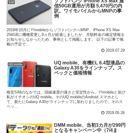
ソフトバンク iPhone XS Max 通
SIM
信50GB運用が月額 5,470円の内
訳。ワイモバイルからMNPの事
例
2018年10月にY!mobileからソフトバンクへMNP、iPhone XS Max
256GBに機種変更し9ヵ月が経過しましたが、月額料金の確定情報を
お知らせしなかったため、事例として掲載します。 以下の記事で掲
載の予定で...
2019.07.29
UQ mobile、有機EL 6.4型液晶の
UQ mobile
Galaxy A30をラインナップ。ス
ペックと価格情報
格安SIMのなかでは、回線速度の速さと安定性から、Y!mobileと並び
私がイチオシのUQ mobile。そのUQ mobileのAndroid スマホとし
て、新たにGalaxy A30がラインナップに加わりましたので、そのス
ペッ...
2019.05.26
DMM mobile、当初3カ月が299円
SIM
となるキャンペーン中（7/4ま