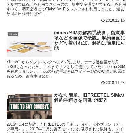
テル内ではWiFiを利用できるものの、街中や空港などでもWiFiを利用
すべく、羽田空港にてGlobal Wi-Fiをレンタルし利用しました。過去
数回の出張時には3G...
2018.12.16
mineo SIMの解約手続き、留意事
mineo
項などを画像で概説。解約画面に
たどり着ければ、解約は簡単に可
能
Y!mobileからソフトバンクへのMNPにより、データ通信量が毎月
50GBとなったため、これまでサブとして使用していたmineo au SIM
を解約しました。mineoの解約手続きはマイページのやや深い階層に
あるため、留意事項など...
2018.11.24
かなり簡単、旧FREETEL SIMの
SIM
解約手続きを画像で概説
2016年1月に契約したFREETELの「使った分だけ安心プラン（デー
タ専用）」。2017年11月に楽天モバイルに吸収されて以降も、メイ