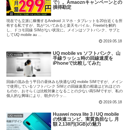
で）。Amaoznキャンペーンとの
損得勘定
現在でも立派に稼働するAndroid スマホ・タブレットを20台近くを所
有する私ですが、気がついてみると楽天モバイル、Freetelを解約
し、ドコモ回線 SIMがない状況に。メインはソフトバンク、サブと
してUQ mobile au ...
2019.05.18
UQ mobile vs ソフトバンク、山
UQ mobile
手線ラッシュ時の回線速度を
iPhoneで比較してみた
回線の混み合う平日の昼休みも快適なUQ mobile SIMですが、メイン
で使用しているソフトバンク SIMとの回線速度の相違はどれほどの
ものか。おそらくは比較対象となることの少ない両SIMですが、私の
個人的な興味により、朝夕のラッ...
2019.05.18
Huawei nova lite 3 / UQ mobile
UQ mobile
の快速コンビ、実質負担なし 月
額 2,138円(3GB)の魅力