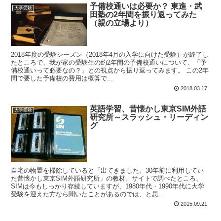
予備校通いは必要か？ 東進・武
大学受験
田塾の2年間を振り返ってみた
（親の立場より）
2018年度の受験シーズン（2018年4月の入学に向けた受験）が終了し
たところで、我が家の受験生の約2年間の予備校通いについて、「予
備校通いって必要なの？」との視点から振り返ってみます。 この2年
間で要した予備校の費用は概算で...
2018.03.17
英語学習、昔懐かし東京SIM外語
大学受験
研究所～スラッシュ・リーディン
グ
自宅の物置を掃除していると「出てきました。30年前に利用してい
た昔懐かし東京SIM外語研究所」の教材。サイトで調べたところ、
SIMは今もしっかり存続していますが、1980年代・1990年代に大学
受験を迎えた方なら聞いたことがあるのでは、と思...
2015.09.21