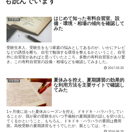
も読んでいます
はじめて知った有料自習室、設
大学受験
備・環境・相場の傾向を確認して
みた
受験生本人、受験生をもつ家庭の悩みとしてあるのが、いかにテレビ
などの誘惑を断ち、自宅で勉強する環境を整えるかということ。自宅
外に自習室があればと思っていたところ、多数の有料自習室があり驚
き。この有料自習室の設備・相場などを確認してみました。
2017.03.20
夏休みを控え、夏期講習の効果的
大学受験
な利用方法を主要サイトで確認し
てみた
1ヶ月後に迫った夏休みシーズンを控え、ドキドキ・ハラハラしてい
ることが、我が家の受験生がいつ予備校の夏期講習の話しを切り出し
てくるかということ。もちろん、ドキドキ・ハラハラの要因は費用
面。高校受験の夏期講習もそうでしたが、親としては、そ...
2016.06.25