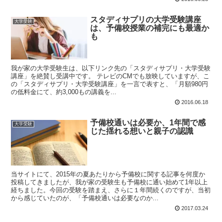
スタディサプリの大学受験講座
大学受験
は、予備校授業の補完にも最適か
も
我が家の大学受験生は、以下リンク先の「スタディサプリ・大学受験
講座」を絶賛し受講中です。 テレビのCMでも放映していますが、こ
の「スタディサプリ・大学受験講座」を一言で表すと、「月額980円
の低料金にて、約3,000もの講義を...
2016.06.18
予備校通いは必要か、1年間で感
大学受験
じた揺れる想いと親子の認識
当サイトにて、2015年の夏あたりから予備校に関する記事を何度か
投稿してきましたが、我が家の受験生も予備校に通い始めて1年以上
経ちました。今回の受験を踏まえ、さらに１年間続くのですが、当初
から感じていたのが、「予備校通いは必要なのか...
2017.03.24