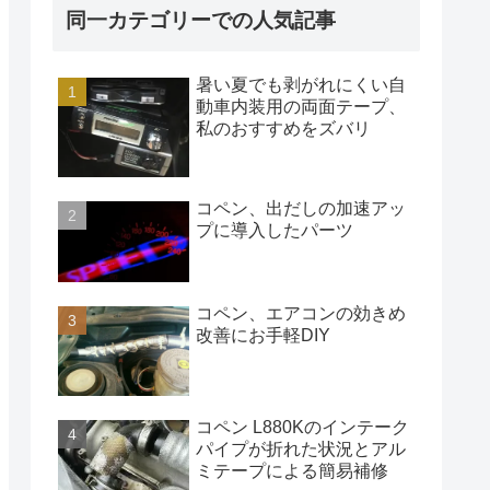
同一カテゴリーでの人気記事
暑い夏でも剥がれにくい自
動車内装用の両面テープ、
私のおすすめをズバリ
コペン、出だしの加速アッ
プに導入したパーツ
コペン、エアコンの効きめ
改善にお手軽DIY
コペン L880Kのインテーク
パイプが折れた状況とアル
ミテープによる簡易補修