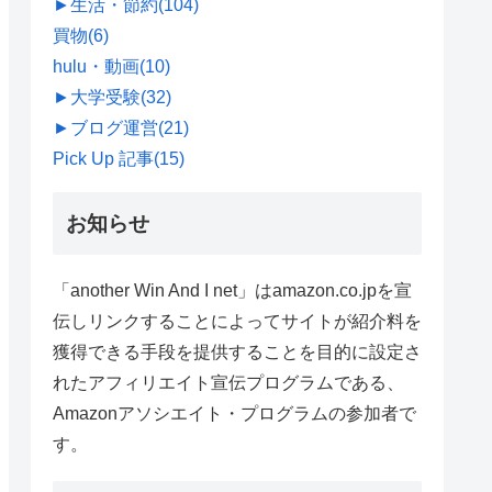
►
生活・節約
(104)
買物
(6)
hulu・動画
(10)
►
大学受験
(32)
►
ブログ運営
(21)
Pick Up 記事
(15)
お知らせ
「another Win And I net」はamazon.co.jpを宣
伝しリンクすることによってサイトが紹介料を
獲得できる手段を提供することを目的に設定さ
れたアフィリエイト宣伝プログラムである、
Amazonアソシエイト・プログラムの参加者で
す。