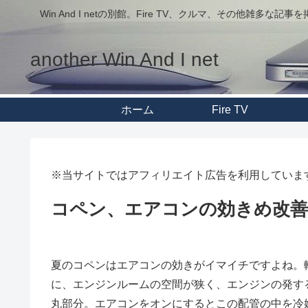
Win And I netの別館。Fire TV、クルマ、その他雑多な記
another Win And I net
ホーム
Fire TV
※当サイトではアフィリエイト広告を利用していま
コペン、エアコンの効きめ改善に
夏のコペンはエアコンの効きがイマイチですよね。
に、エンジンルームの空間が狭く、エンジンの発す
丸部分。エアコンをオンにするとこの配管の中を冷