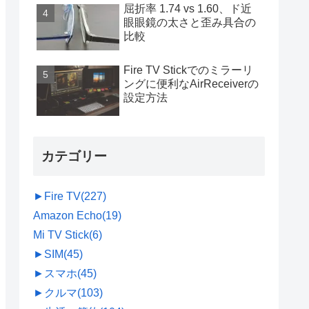
屈折率 1.74 vs 1.60、ド近
眼眼鏡の太さと歪み具合の
比較
Fire TV Stickでのミラーリ
ングに便利なAirReceiverの
設定方法
カテゴリー
►
Fire TV
(227)
Amazon Echo
(19)
Mi TV Stick
(6)
►
SIM
(45)
►
スマホ
(45)
►
クルマ
(103)