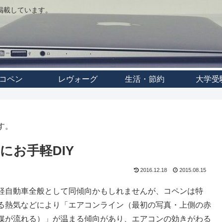
事を掲載しています。
コペン
レヴォーグ
生活・節約
大学受
す。
お手軽DIY
2016.12.18
2015.08.15
軽自動車全般として同傾向かもしれませんが、コペンは特
る熱気などにより「エアコンライン（最初の写真・上側の赤
媒が流れる）」が温まる傾向があり、エアコンの効きがわる