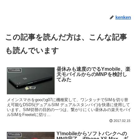
kenken
この記事を読んだ方は、こんな記事
も読んでいます
昼休みも速度のでるYmobile、楽
Y!mobile
天モバイルからのMNPを検討し
てみた
メインスマホをgooのg07に機種変して、ワンタッチでSIMを切り替
え可能なDSDS(デュアルSIM デュアルスタンバイ)を快適に使用して
います。SIM切替の目的の一つは、繋がりにくい昼休みの楽天モバイ
ルSIMをFreetelに切り...
2017.02.15
Y!mobileからソフトバンクへの
Y!mobile
MNP完了。iPhone XS Max、ギ