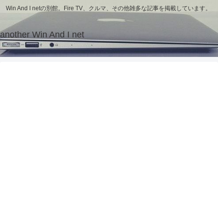
Win And I netの別館。Fire TV、クルマ、その他雑多な記事を掲載しています。
another Win And I net