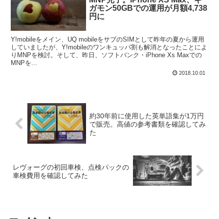
ガモン50GBでの運用が月額4,738
円に
Y!mobileをメイン、UQ mobileをサブのSIMとして昨年の夏から運用
していましたが、Y!mobileのワンキュッパ割も解消となったことによ
りMNPを検討。そして、昨日、ソフトバンク・iPhone Xs Maxでの
MNPを...
2018.10.01
約30年前に使用した英単語集が1万円
で販売。高値の参考書類を確認してみ
た
レヴォーグの初回車検、点検パックの
車検費用を確認してみた