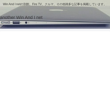
Win And I netの別館。Fire TV、クルマ、その他雑多な記事を掲載しています。
another Win And I net