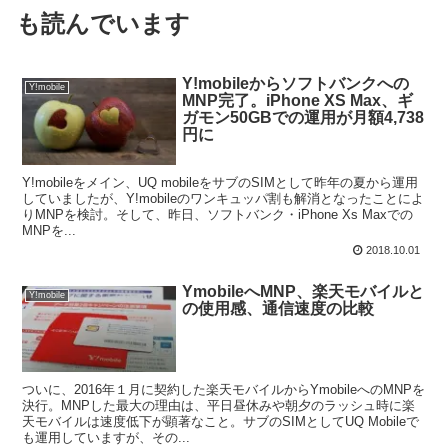
も読んでいます
Y!mobileからソフトバンクへの
Y!mobile
MNP完了。iPhone XS Max、ギ
ガモン50GBでの運用が月額4,738
円に
Y!mobileをメイン、UQ mobileをサブのSIMとして昨年の夏から運用
していましたが、Y!mobileのワンキュッパ割も解消となったことによ
りMNPを検討。そして、昨日、ソフトバンク・iPhone Xs Maxでの
MNPを...
2018.10.01
YmobileへMNP、楽天モバイルと
Y!mobile
の使用感、通信速度の比較
ついに、2016年１月に契約した楽天モバイルからYmobileへのMNPを
決行。MNPした最大の理由は、平日昼休みや朝夕のラッシュ時に楽
天モバイルは速度低下が顕著なこと。サブのSIMとしてUQ Mobileで
も運用していますが、その...