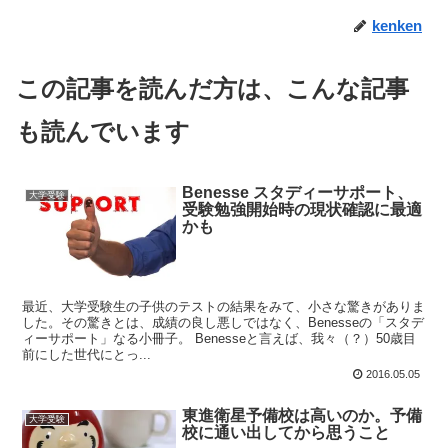
kenken
この記事を読んだ方は、こんな記事
も読んでいます
Benesse スタディーサポート、
大学受験
受験勉強開始時の現状確認に最適
かも
最近、大学受験生の子供のテストの結果をみて、小さな驚きがありま
した。その驚きとは、成績の良し悪しではなく、Benesseの「スタデ
ィーサポート」なる小冊子。 Benesseと言えば、我々（？）50歳目
前にした世代にとっ...
2016.05.05
東進衛星予備校は高いのか。予備
大学受験
校に通い出してから思うこと