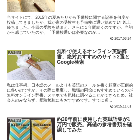
当サイトにて、2015年の夏あたりから予備校に関する記事を何度か
投稿してきましたが、我が家の受験生も予備校に通い始めて1年以上
経ちました。今回の受験を踏まえ、さらに１年間続くのですが、当初
から感じていたのが、「予備校通いは必要なのか...
2017.03.24
無料で使えるオンライン英語辞
大学受験
書、絶対おすすめのサイト2選と
Google検索
私は仕事柄、日本語のメールよりも英語のメールを書く頻度が圧倒的
に多いのですが、その際に重宝し、職場の同僚にもすすめているのが
無料オンライン辞書。スマホでも気軽に調べることができるため、社
会人のみならず、受験勉強にもおすすめです。すでに皆...
2015.11.01
約30年前に使用した英単語集が1
大学受験
万円で販売。高値の参考書類を確
認してみた