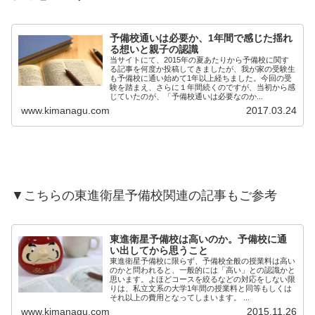
予備校通いは必要か、1年間で感じた揺れ
る想いと親子の認識
当サイトにて、2015年の夏あたりから予備校に関す
る記事を何度か投稿してきましたが、我が家の受験生
も予備校に通い始めて1年以上経ちました。今回の受
験を踏まえ、さらに１年間続くのですが、当初から感
じていたのが、「予備校通いは必要なのか...
www.kimanagu.com
2017.03.24
▼こちらの東進衛星予備校関連の記事もご参考
東進衛星予備校は高いのか。予備校に通
い出してから思うこと
東進衛星予備校に限らず、予備校全般の授業料は高い
のかと問われると、一般的には「高い」との認識かと
思います。よほどコースを絞るなどの対応をしない限
りは、私立文系の大学1年間の授業料と同等もしくは
それ以上の費用となってしまいます。 ...
www.kimanagu.com
2015.11.26