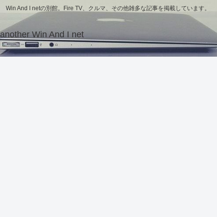
Win And I netの別館。Fire TV、クルマ、その他雑多な記事を掲載しています。
another Win And I net