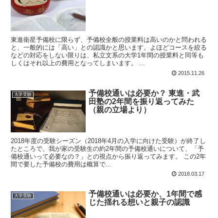
東進衛星予備校に限らず、予備校全般の授業料は高いのかと問われる
と、一般的には「高い」との認識かと思います。よほどコースを絞る
などの対応をしない限りは、私立文系の大学1年間の授業料と同等も
しくはそれ以上の費用となってしまいます。 ...
2015.11.26
予備校通いは必要か？ 東進・武
大学受験
田塾の2年間を振り返ってみた
（親の立場より）
2018年度の受験シーズン（2018年4月の入学に向けた受験）が終了し
たところで、我が家の受験生の約2年間の予備校通いについて、「予
備校通いって必要なの？」との視点から振り返ってみます。 この2年
間で要した予備校の費用は概算で...
2018.03.17
予備校通いは必要か、1年間で感
大学受験
じた揺れる想いと親子の認識