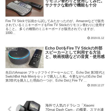
リモコン替わりと使用してみた。
サクサクな動作で機能も十分
Fire TV Stickで以前から試してみたかったのが、Amazonなどで販売
されているミニキーボードをFire TV Stickのリモコン替わりに使用す
ること。 多くの種類のミニキーボードが販売されていますが、
1000...
2019.01.12
Echo DotをFire TV Stickの外部
周辺機器
スピーカーとして利用する方法
と、映画視聴などの音質・使用感
先日のAmazon ブラックフライデーセールにて、Echo Dot 第3世代と
SwitchBot Hub Miniをセットで購入した私。今更ながらのEcho Dot
第3世代を購入した理由の一つが、Echo DotとFire TV ...
2020.12.27
海外で人気のドラレコ「Xiaomi
70mai Dash Cam」の概要。スマホ連