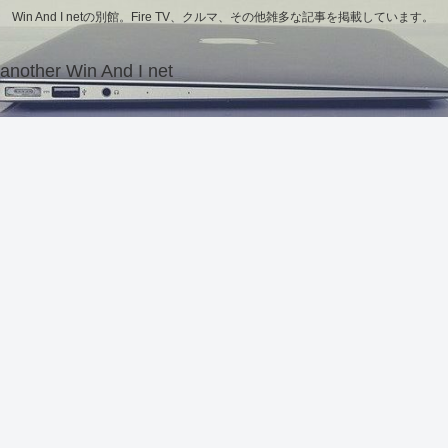
Win And I netの別館。Fire TV、クルマ、その他雑多な記事を掲載しています。
another Win And I net