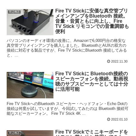
Fire TV Stickに安価な真空管プリ
周辺機器
メインアンプをBluetooth 接続。
音量・音質ともに向上し、Fire
TV Stick リモコンでの音量調節も
便利
パソコンのオーディオ環境の改善に、Amazonで6,000円台の格安な
真空管プリメインアンプを購入しました。BluetoothとAUXの双方の
接続に対応する製品ですが、Fire TV StickにBluetooth 接続してみる
と、...
2022.11.30
Fire TV Stickに Bluetooth接続の
周辺機器
スピーカーフォンを接続。動画視
聴のサブスピーカーとしては十分
に活用可能
Fire TV StickへのBluetooth スピーカー・ヘッドフォン・Echo Dotの
接続は何度か試していますが、今回試してみたのは Bluetooth 接続可
能なスピーカーフォン。 Fire TV Stick 4K ...
2022.01.10
Fire TV Stickでミニキーボードを
周辺機器