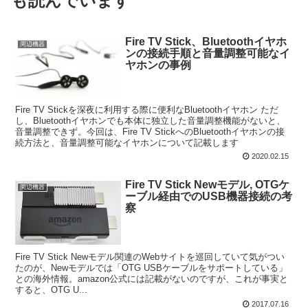
も読んでいます
Fire TV Stick、Bluetoothイヤホ
周辺機器
ンの接続手順と音量調整可能なイ
ヤホンの事例
Fire TV Stickを深夜に利用する際に便利なBluetoothイヤホン ただ
し、Bluetoothイヤホンでも本体に独立した音量調整機能がないと、
音量調整できず。今回は、Fire TV StickへのBluetoothイヤホンの接
続方法と、音量調整可能なイヤホンについて記載します
2020.02.15
Fire TV Stick Newモデル, OTGケ
周辺機器
ーブル経由でのUSB機器接続の考
察
Fire TV Stick Newモデル関連のWebサイトを巡回していて気がつい
たのが、Newモデルでは「OTG USBケーブルをサポートしている」
との海外情報。amazon公式には記載がないのですが、これが事実と
すると、OTG U...
2017.07.16