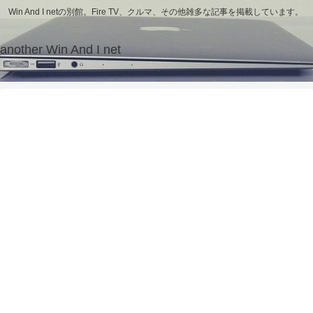
Win And I netの別館。Fire TV、クルマ、その他雑多な記事を掲載しています。
another Win And I net