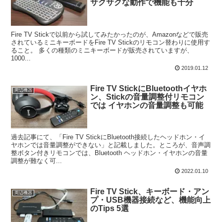
サクサクな動作で機能も十分
Fire TV Stickで以前から試してみたかったのが、Amazonなどで販売
されているミニキーボードをFire TV Stickのリモコン替わりに使用す
ること。 多くの種類のミニキーボードが販売されていますが、
1000...
2019.01.12
Fire TV StickにBluetoothイヤホ
周辺機器
ン、Stickの音量調整付リモコン
では イヤホンの音量調整も可能
過去記事にて、「Fire TV StickにBluetooth接続したヘッドホン・イ
ヤホンでは音量調整ができない」と記載しました。ところが、音声調
整ボタン付きリモコンでは、Bluetooth ヘッドホン・イヤホンの音量
調整が難なく可...
2022.01.10
Fire TV Stick、キーボード・アン
周辺機器
プ・USB機器接続など、機能向上
のTips 5選