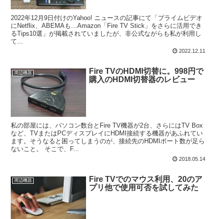
2022年12月9日付けのYahoo! ニュースの記事にて「プライムビデオ
にNetflix、ABEMAも…Amazon「Fire TV Stick」をさらに活用でき
るTips10選」が掲載されていましたが、非公式ながらも私が利用し
て...
2022.12.11
Fire TVのHDMI切替に。998円で
周辺機器
購入のHDMI切替器のレビュー
私の部屋には、パソコン数台とFire TV機器が2台、さらにはTV Box
など、TVまたはPCディスプレイにHDMI接続する機器があふれてい
ます。そうなると困ってしまうのが、接続先のHDMIポート数が足ら
ないこと。 そこで、F...
2018.05.14
Fire TVでのマウス利用、20のア
周辺機器
プリ他で使用可否を試してみた