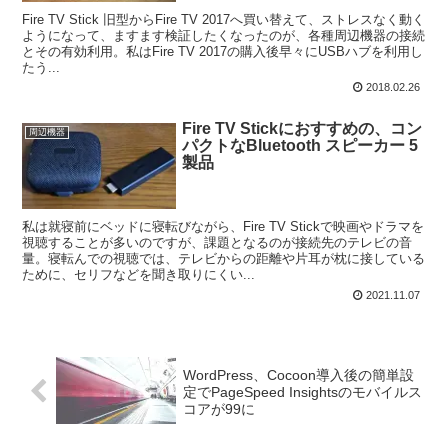
Fire TV Stick 旧型からFire TV 2017へ買い替えて、ストレスなく動く
ようになって、ますます検証したくなったのが、各種周辺機器の接続
とその有効利用。私はFire TV 2017の購入後早々にUSBハブを利用し
たう...
2018.02.26
Fire TV Stickにおすすめの、コン
周辺機器
パクトなBluetooth スピーカー 5
製品
私は就寝前にベッドに寝転びながら、Fire TV Stickで映画やドラマを
視聴することが多いのですが、課題となるのが接続先のテレビの音
量。寝転んでの視聴では、テレビからの距離や片耳が枕に接している
ために、セリフなどを聞き取りにくい...
2021.11.07
WordPress、Cocoon導入後の簡単設
定でPageSpeed Insightsのモバイルス
コアが99に