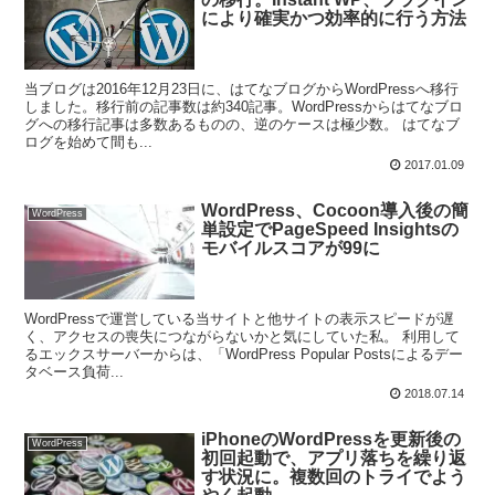
により確実かつ効率的に行う方法
当ブログは2016年12月23日に、はてなブログからWordPressへ移行
しました。移行前の記事数は約340記事。WordPressからはてなブロ
グへの移行記事は多数あるものの、逆のケースは極少数。 はてなブ
ログを始めて間も...
2017.01.09
WordPress、Cocoon導入後の簡
WordPress
単設定でPageSpeed Insightsの
モバイルスコアが99に
WordPressで運営している当サイトと他サイトの表示スピードが遅
く、アクセスの喪失につながらないかと気にしていた私。 利用して
るエックスサーバーからは、「WordPress Popular Postsによるデー
タベース負荷...
2018.07.14
iPhoneのWordPressを更新後の
WordPress
初回起動で、アプリ落ちを繰り返
す状況に。複数回のトライでよう