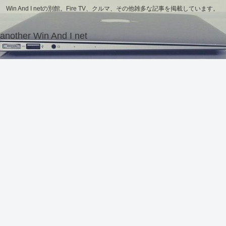
Win And I netの別館。Fire TV、クルマ、その他雑多な記事を掲載しています。
another Win And I net