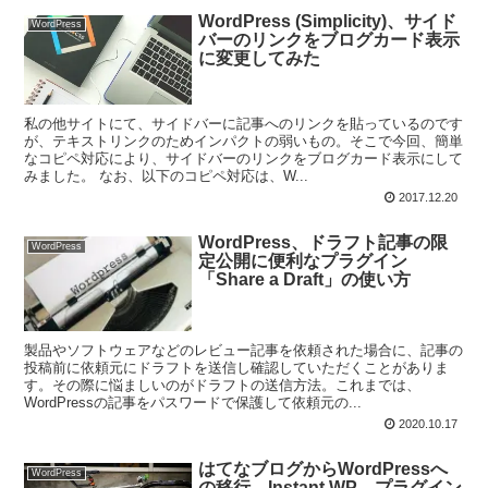
WordPress (Simplicity)、サイド
WordPress
バーのリンクをブログカード表示
に変更してみた
私の他サイトにて、サイドバーに記事へのリンクを貼っているのです
が、テキストリンクのためインパクトの弱いもの。そこで今回、簡単
なコピペ対応により、サイドバーのリンクをブログカード表示にして
みました。 なお、以下のコピペ対応は、W...
2017.12.20
WordPress、ドラフト記事の限
WordPress
定公開に便利なプラグイン
「Share a Draft」の使い方
製品やソフトウェアなどのレビュー記事を依頼された場合に、記事の
投稿前に依頼元にドラフトを送信し確認していただくことがありま
す。その際に悩ましいのがドラフトの送信方法。これまでは、
WordPressの記事をパスワードで保護して依頼元の...
2020.10.17
はてなブログからWordPressへ
WordPress
の移行。Instant WP、プラグイン