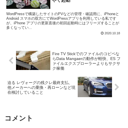
やく起動
WordPressで構築したサイトのPVなどの管理・確認用に、iPhoneと
Android スマホの双方にてWordPressアプリを利用している私です
が、iPhone アプリの更新直後の初回起動時にはフリーズすることが
多くなってい...
2020.10.18
Fire TV Stickでのファイルのコピペな
らData Mangaerの動作が軽快、ES フ
ァイルエクスプローラーよりもサクサ
ク稼働
迫る レヴォーグの残クレ最終支払、
他メーカーへの乗換・再ローンなど現
在検討していること
コメント