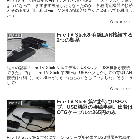
Fire TV Stick 旧型からFire TV 2017へ買い替えて、ストレスなく動く
ようになって、ますます検証したくなったのが、各種周辺機器の接続
とその有効利用。私はFire TV 2017の購入後早々にUSBハブを利用し
たう...
2018.02.26
Fire TV Stickを有線LAN接続する
周辺機器
2つの製品
先日の記事「Fire TV Stick NewモデルにUSBハブ、USB機器が接続
できた」では、Fire TV Stick 第2世代にUSBハブを介しての有線LAN
接続は保留（手元に機器がなかったため）としていました。そうこう
してい...
2017.10.22
Fire TV Stick 第2世代にUSBハ
周辺機器
ブ、USB機器の接続事例。出費は
OTGケーブルの265円のみ
Fire TV Stick 第２世代にて、OTGケーブル経由でUSB機器を接続す