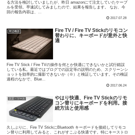
る方法を検討していましたが、昨日 amazonにて注文していたケーブ
ルを受領。早速試してみましたので、結果を報告します。 なお、今
回の報告内容は、...
2017.07.28
Fire TV / Fire TV Stickのリモコン
周辺機器
替わりに、キーボードが意外と快
適
Fire TV Stick / Fire TVの操作を何とか快適にできないかと試行錯誤
している私。最近ではブログでの設定等の説明のため、スクリーンシ
ョットを効率的に撮影できないか（※）と検証しています。その検証
過程のなかで、Blue...
2017.06.24
やはり快適、Fire TV Stickのリモ
設定・ツール
コン替りにキーボードを利用。接
続方法と使用感
久しぶりに、Fire TV StickにBluetooth キーボードを接続してリモコ
ン替りに利用してみると、これがすこぶる快適です。特にキーストロ