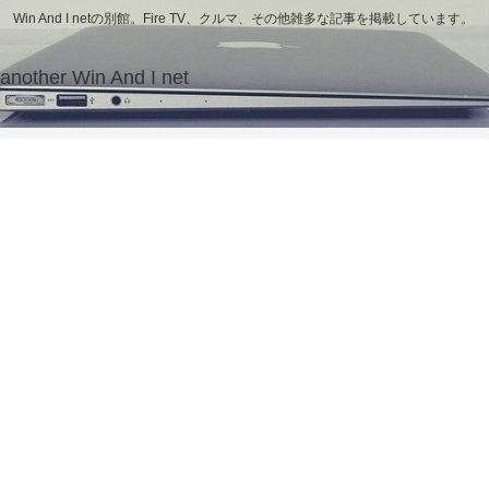
Win And I netの別館。Fire TV、クルマ、その他雑多な記事を掲載しています。
another Win And I net