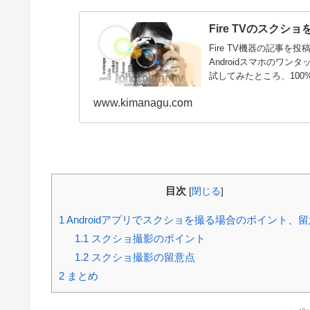
Fire TVのスク
Fire TV機器の記事
Androidスマホのワン
試してみたところ、10
www.kimanagu.com
目次
[
閉じる
]
1
Androidアプリでスクショを撮る場合のポイント、
1.1
スクショ撮影のポイント
1.2
スクショ撮影の留意点
2
まとめ