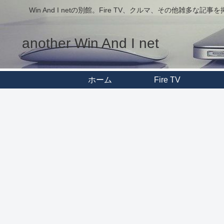
Win And I netの別館。Fire TV、クルマ、その他雑多な記
another Win And I net
ホーム
Fire TV