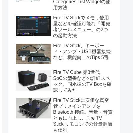
Categories List Widgetの使
用方法
Fire TV Stickでメモリ使用
量などを確認可能な「開発
者ツールメニュー」の2つ
の起動方法
Fire TV Stick、キーボー
ド・アンプ・USB機器接続
など、機能向上のTips 5選
Fire TV Cube 第3世代、
SoCの型番などの詳細スペ
ック、同水準のTV Boxを確
認してみた
Fire TV Stickに安価な真空
管プリメインアンプを
Bluetooth 接続。音量・音質
ともに向上し、Fire TV
Stick リモコンでの音量調節
も便利