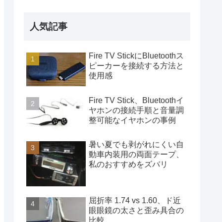
人気記事
Fire TV StickにBluetoothス
ピーカーを接続する方法と
使用感
Fire TV Stick、Bluetoothイ
ヤホンの接続手順と音量調
整可能なイヤホンの事例
暑い夏でも剥がれにくい自
動車内装用の両面テープ、
私のおすすめをズバリ
屈折率 1.74 vs 1.60、ド近
眼眼鏡の太さと歪み具合の
比較