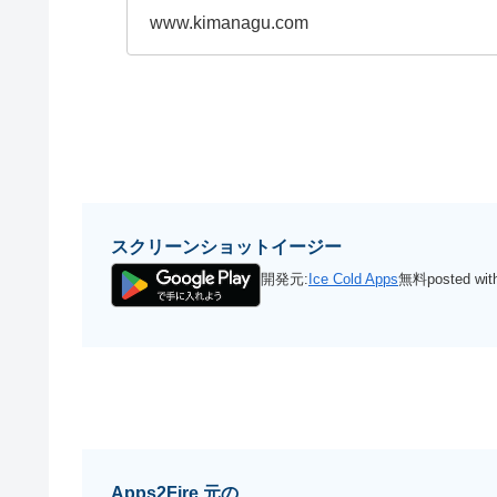
www.kimanagu.com
スクリーンショットイージー
開発元:
Ice Cold Apps
無料
posted wi
Apps2Fire 元の