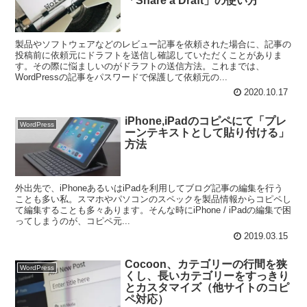
「Share a Draft」の使い方
製品やソフトウェアなどのレビュー記事を依頼された場合に、記事の
投稿前に依頼元にドラフトを送信し確認していただくことがありま
す。その際に悩ましいのがドラフトの送信方法。これまでは、
WordPressの記事をパスワードで保護して依頼元の...
2020.10.17
iPhone,iPadのコピペにて「プレ
WordPress
ーンテキストとして貼り付ける」
方法
外出先で、iPhoneあるいはiPadを利用してブログ記事の編集を行う
ことも多い私。スマホやパソコンのスペックを製品情報からコピペし
て編集することも多々あります。そんな時にiPhone / iPadの編集で困
ってしまうのが、コピペ元...
2019.03.15
Cocoon、カテゴリーの行間を狭
WordPress
くし、長いカテゴリーをすっきり
とカスタマイズ（他サイトのコピ
ペ対応）