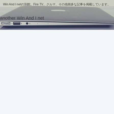
Win And I netの別館。Fire TV、クルマ、その他雑多な記事を掲載しています。
another Win And I net