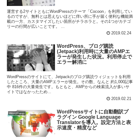
運営する2サイトともにWordPressのテーマ「Cocoon」を利用してい
るのですが、無料とは思えないほどに痒い所に手が届く便利な機能満
載の一方、カスタマイズしたい箇所がチラホラと。その1つがカテゴ
リーの行間が広いことです。 ...
2019.02.24
WordPress、ブログ購読
WordPress
(Jetpack)利用時に大量のAMPエ
ラーが発生した状況。利用停止で
エラー解消に
WordPressのサイトにて、Jetpackのブログ購読ウィジェットを利用
したところ、大量のAMPエラーが発生。その数、なんと 約1,000記事
中 816件の大量発生です。もともと、AMPからの検索流入が多いサ
イトではなかったため...
2019.02.21
WordPressサイトに自動翻訳プ
WordPress
ラグイン Google Language
Translatorを導入。設定方法と表
示速度・精度など