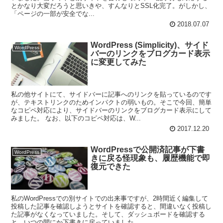
とかなり大変だろうと思いきや、すんなりとSSL化完了。がしかし、
「ページの一部が安全でな...
2018.07.07
WordPress (Simplicity)、サイド
WordPress
バーのリンクをブログカード表示
に変更してみた
私の他サイトにて、サイドバーに記事へのリンクを貼っているのです
が、テキストリンクのためインパクトの弱いもの。そこで今回、簡単
なコピペ対応により、サイドバーのリンクをブログカード表示にして
みました。 なお、以下のコピペ対応は、W...
2017.12.20
WordPressで公開済記事が下書
WordPress
きに戻る怪現象も、履歴機能で即
復元できた
私のWordPressでの別サイトでの出来事ですが、2時間近く編集して
投稿した記事を確認しようとサイトを確認すると、間違いなく投稿し
た記事がなくなっていました。そして、ダッシュボードを確認する
と、いつの間にか下書きに戻っていました。...