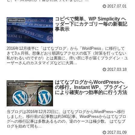
2017.07.01
コピペで簡単、WP Simplicity ヘ
WordPress
ッダー下にカテゴリー毎の新着記
事表示
2016年12月後半に「はてなブログ」から「WordPress」に移行して
きて3ヵ月弱。想像どおり順調なアクセスの低下（対策を打ってない
私がわるいのですが）とは裏腹に、痒い所に手が届くプラグイン・ユ
ーザーさんのカスタマイズなどに大満...
2017.03.18
はてなブログからWordPressへ
WordPress
の移行。Instant WP、プラグイン
により確実かつ効率的に行う方法
当ブログは2016年12月23日に、はてなブログからWordPressへ移行
しました。移行前の記事数は約340記事。WordPressからはてなブロ
グへの移行記事は多数あるものの、逆のケースは極少数。 はてなブ
ログを始めて間も...
2017.01.09