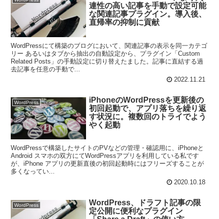
連性の高い記事を手動で設定可能
な関連記事プラグイン。導入後、
直帰率の抑制に貢献
WordPressにて構築のブログにおいて、関連記事の表示を同一カテゴ
リー あるいはタブから抽出の自動設定から、プラグイン「Custom
Related Posts」の手動設定に切り替えたました。記事に直結する過
去記事を任意の手動で...
2022.11.21
iPhoneのWordPressを更新後の
WordPress
初回起動で、アプリ落ちを繰り返
す状況に。複数回のトライでよう
やく起動
WordPressで構築したサイトのPVなどの管理・確認用に、iPhoneと
Android スマホの双方にてWordPressアプリを利用している私です
が、iPhone アプリの更新直後の初回起動時にはフリーズすることが
多くなってい...
2020.10.18
WordPress、ドラフト記事の限
WordPress
定公開に便利なプラグイン