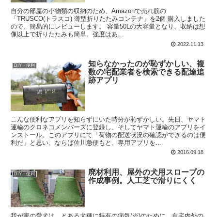
自分の部屋の小物類の収納のため、Amazonで売れ筋の
「TRUSCO(トラスコ) 薄型折りたたみコンテナ」を2個 購入しました
ので、簡易的にレビューします。 容量50Lの大容量となり、収納は想
像以上で折りたたみも簡単。強度はあ...
2022.11.13
知らなかったのが恥ずかしい、複
DIY・便利
数の宅配業者を検索できる配達追
跡アプリ
こんな便利なアプリを知らずにいた時分が恥ずかしい。先日、ヤマト
運輸のクロネコメンバーズに登録し、そしてヤマト運輸のアプリをイ
ンストール。このアプリにて「荷物の配送状況の確認ができるのは便
利だ」と思い、ならば佐川急便もと、専用アプリを...
2016.09.18
廃材利用、屋外の犬用スロープの
DIY・便利
作成事例。人工芝で滑りにくく
我が家の愛犬は、とある犬種に特有の病気(※)のために、自宅内外の