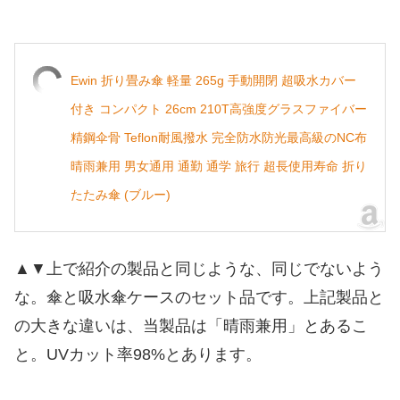
Ewin 折り畳み傘 軽量 265g 手動開閉 超吸水カバー
付き コンパクト 26cm 210T高強度グラスファイバー
精鋼伞骨 Teflon耐風撥水 完全防水防光最高級のNC布
晴雨兼用 男女通用 通勤 通学 旅行 超長使用寿命 折り
たたみ傘 (ブルー)
▲▼上で紹介の製品と同じような、同じでないよう
な。傘と吸水傘ケースのセット品です。上記製品と
の大きな違いは、当製品は「晴雨兼用」とあるこ
と。UVカット率98%とあります。