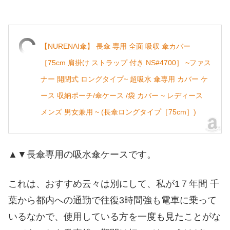
【NURENAI傘】 長傘 専用 全面 吸収 傘カバー
［75cm 肩掛け ストラップ 付き NS#4700］ ~ファス
ナー 開閉式 ロングタイプ~ 超吸水 傘専用 カバー ケ
ース 収納ポーチ/傘ケース /袋 カバー ~ レディース
メンズ 男女兼用 ~ (長傘ロングタイプ［75cm］)
▲▼長傘専用の吸水傘ケースです。
これは、おすすめ云々は別にして、私が1７年間 千
葉から都内への通勤で往復3時間強も電車に乗って
いるなかで、使用している方を一度も見たことがな