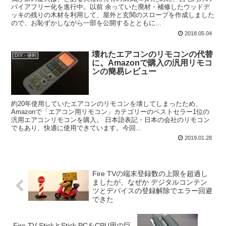
バイアフリー化を進行中。以前 余っていた廃材・補修したウッドデ
ッキの残りの木材を利用して、屋外と玄関のスロープを作成しました
ので、お恥ずかしながら一部を公開するとともに...
2018.05.04
壊れたエアコンのリモコンの代替
DIY・便利
に。Amazonで購入の汎用リモコ
ンの簡易レビュー
約20年使用していたエアコンのリモコンを壊してしまったため、
Amazonで「エアコン用リモコン」カテゴリーのベストセラー1位の
汎用エアコンリモコンを購入。 日本語表記・日本の会社のリモコン
でもあり、快適に使用できています。今回...
2019.01.28
Fire TVの端末登録数の上限を超過し
ましたが、なぜか デジタルコンテン
ツとデバイスの登録解除でエラー回避
できた
Fire TV StickとStick PCをCPU用の巨