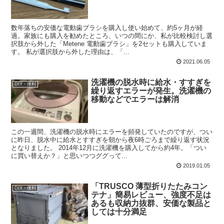
数年落ちの安価な電動歯ブラシを購入し使い始めて、約5ヶ月が経
過。家族にも購入を勧めたところ、いつの間にか、私が比較検討し選
択肢から外した「Metene 電動歯ブラシ」を2セットも購入していま
す。 私が選択肢から外した理由は、「...
2021.06.05
洗濯機の脱水時に給水・すすぎを
DIY・便利
繰り返すエラーが発生。洗濯機の
移動などでエラーは解消
この一週間、洗濯機の脱水時にエラーを頻発していたのですが、つい
に昨日、脱水中に給水とすすぎを朝から夜6時ごろまで繰り返す状況
となりました。 2014年12月に洗濯機を購入してから約4年。「つい
に買い替えか？」と思いつつググって...
2019.01.05
「TRUSCO 薄型折りたたみコン
DIY・便利
テナ」簡易レビュー、強度不足は
あるも収納力抜群、安価な製品と
しては十分満足