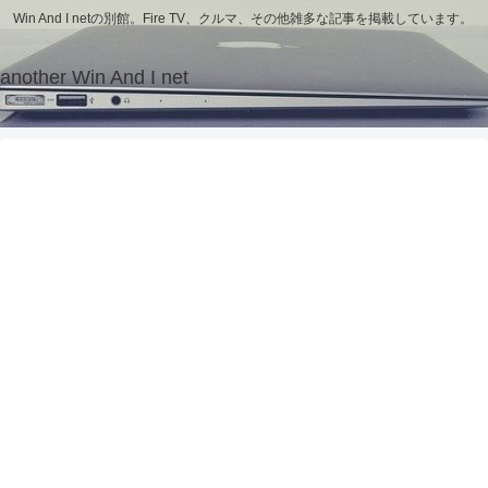
Win And I netの別館。Fire TV、クルマ、その他雑多な記事を掲載しています。
another Win And I net