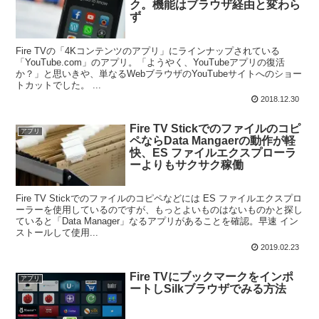
ク。機能はブラウザ経由と変わら
ず
Fire TVの「4Kコンテンツのアプリ」にラインナップされている
「YouTube.com」のアプリ。「ようやく、YouTubeアプリの復活
か？」と思いきや、単なるWebブラウザのYouTubeサイトへのショー
トカットでした。 ...
2018.12.30
Fire TV Stickでのファイルのコピ
アプリ
ペならData Mangaerの動作が軽
快、ES ファイルエクスプローラ
ーよりもサクサク稼働
Fire TV Stickでのファイルのコピペなどには ES ファイルエクスプロ
ーラーを使用しているのですが、もっとよいものはないものかと探し
ていると「Data Manager」なるアプリがあることを確認。早速 イン
ストールして使用...
2019.02.23
Fire TVにブックマークをインポ
アプリ
ートしSilkブラウザでみる方法