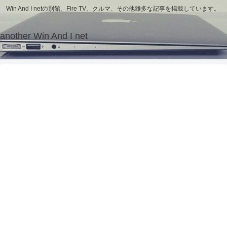
Win And I netの別館。Fire TV、クルマ、その他雑多な記事を掲載しています。
another Win And I net