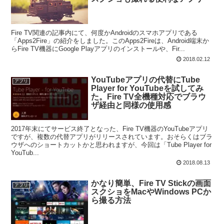
Fire TV関連の記事内にて、何度かAndroidのスマホアプリである
「Apps2Fire」の紹介をしました。このApps2Fireは、Android端末か
らFire TV機器にGoogle Playアプリのインストールや、Fir...
2018.02.12
YouTubeアプリの代替にTube
アプリ
Player for YouTubeを試してみ
た。Fire TV全機種対応でブラウ
ザ経由と同様の使用感
2017年末にてサービス終了となった、Fire TV機器のYouTubeアプリ
ですが、複数の代替アプリがリリースされています。おそらくはブラ
ウザへのショートカットかと思われますが、今回は「Tube Player for
YouTub...
2018.08.13
かなり簡単、Fire TV Stickの画面
アプリ
スクショをMacやWindows PCか
ら撮る方法