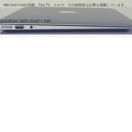
Win And I netの別館。Fire TV、クルマ、その他雑多な記事を掲載しています。
another Win And I net