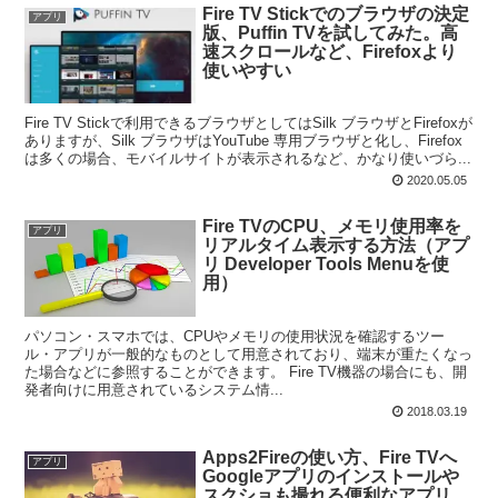
Fire TV Stickでのブラウザの決定
アプリ
版、Puffin TVを試してみた。高
速スクロールなど、Firefoxより
使いやすい
Fire TV Stickで利用できるブラウザとしてはSilk ブラウザとFirefoxが
ありますが、Silk ブラウザはYouTube 専用ブラウザと化し、Firefox
は多くの場合、モバイルサイトが表示されるなど、かなり使いづら...
2020.05.05
Fire TVのCPU、メモリ使用率を
アプリ
リアルタイム表示する方法（アプ
リ Developer Tools Menuを使
用）
パソコン・スマホでは、CPUやメモリの使用状況を確認するツー
ル・アプリが一般的なものとして用意されており、端末が重たくなっ
た場合などに参照することができます。 Fire TV機器の場合にも、開
発者向けに用意されているシステム情...
2018.03.19
Apps2Fireの使い方、Fire TVへ
アプリ
Googleアプリのインストールや
スクショも撮れる便利なアプリ