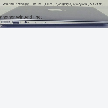
Win And I netの別館。Fire TV、クルマ、その他雑多な記事を掲載しています。
another Win And I net