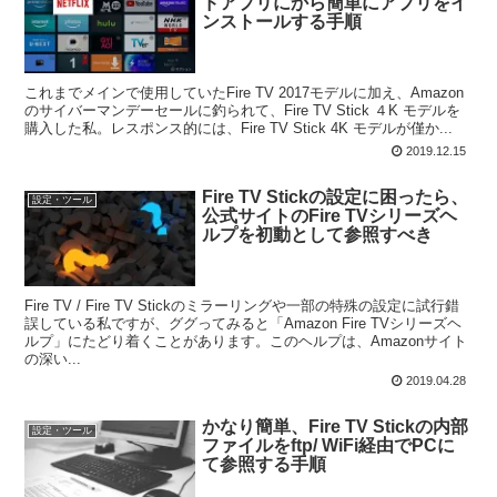
ドアプリにから簡単にアプリをイ
ンストールする手順
これまでメインで使用していたFire TV 2017モデルに加え、Amazon
のサイバーマンデーセールに釣られて、Fire TV Stick ４K モデルを
購入した私。レスポンス的には、Fire TV Stick 4K モデルが僅か...
2019.12.15
Fire TV Stickの設定に困ったら、
設定・ツール
公式サイトのFire TVシリーズヘ
ルプを初動として参照すべき
Fire TV / Fire TV Stickのミラーリングや一部の特殊の設定に試行錯
誤している私ですが、ググってみると「Amazon Fire TVシリーズヘ
ルプ」にたどり着くことがあります。このヘルプは、Amazonサイト
の深い...
2019.04.28
かなり簡単、Fire TV Stickの内部
設定・ツール
ファイルをftp/ WiFi経由でPCに
て参照する手順