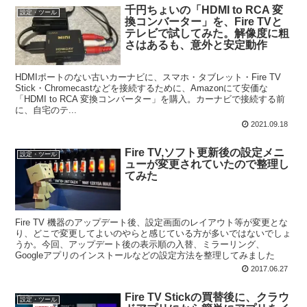
千円ちょいの「HDMI to RCA 変
設定・ツール
換コンバーター」を、Fire TVと
テレビで試してみた。解像度に粗
さはあるも、意外と安定動作
HDMIポートのない古いカーナビに、スマホ・タブレット・Fire TV
Stick・Chromecastなどを接続するために、Amazonにて安価な
「HDMI to RCA 変換コンバーター」を購入。カーナビで接続する前
に、自宅のテ...
2021.09.18
Fire TV,ソフト更新後の設定メニ
設定・ツール
ューが変更されていたので整理し
てみた
Fire TV 機器のアップデート後、設定画面のレイアウト等が変更とな
り、どこで変更してよいのやらと感じている方が多いではないでしょ
うか。今回、アップデート後の表示順の入替、ミラーリング、
Googleアプリのインストールなどの設定方法を整理してみました
2017.06.27
Fire TV Stickの買替後に、クラウ
設定・ツール